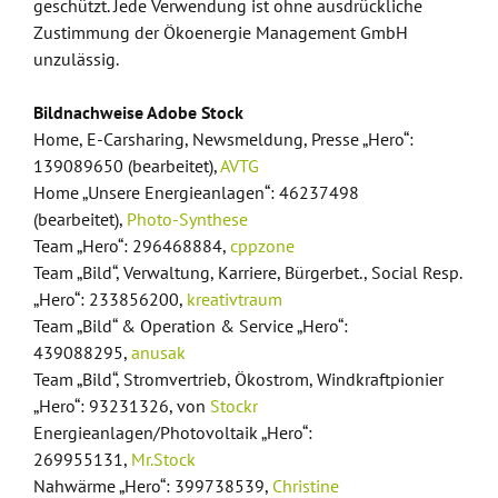
geschützt. Jede Verwendung ist ohne ausdrückliche
Zustimmung der Ökoenergie Management GmbH
unzulässig.
Bildnachweise Adobe Stock
Home, E-Carsharing, Newsmeldung, Presse „Hero“:
139089650 (bearbeitet),
AVTG
Home „Unsere Energieanlagen“: 46237498
(bearbeitet),
Photo-Synthese
Team „Hero“: 296468884,
cppzone
Team „Bild“, Verwaltung, Karriere, Bürgerbet., Social Resp.
„Hero“: 233856200,
kreativtraum
Team „Bild“ & Operation & Service „Hero“:
439088295,
anusak
Team „Bild“, Stromvertrieb, Ökostrom, Windkraftpionier
„Hero“: 93231326, von
Stockr
Energieanlagen/Photovoltaik „Hero“:
269955131,
Mr.Stock
Nahwärme „Hero“: 399738539,
Christine