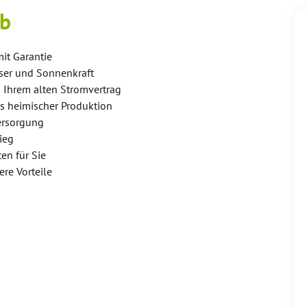
eb
it Garantie
asser und Sonnenkraft
 Ihrem alten Stromvertrag
us heimischer Produktion
ersorgung
ieg
en für Sie
re Vorteile