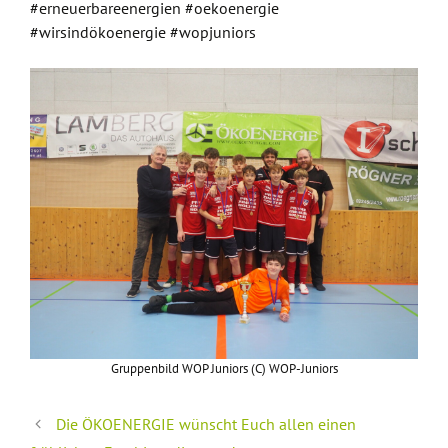
#erneuerbareenergien #oekoenergie
#wirsindökoenergie #wopjuniors
Gruppenbild WOP Juniors (C) WOP-Juniors
Die ÖKOENERGIE wünscht Euch allen einen