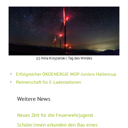
(c) Nina Krzyzanski | Tag des Windes
Erfolgreicher ÖKOENERGIE WOP-Juniors Hallencup
Partnerschaft für E-Ladestationen
Weitere News
Neues Zelt für die Feuerwehrjugend
Schüler:innen erkunden den Bau eines