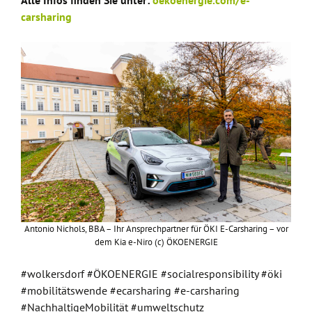
Alle Infos finden Sie unter:
oekoenergie.com/e-
carsharing
Antonio Nichols, BBA – Ihr Ansprechpartner für ÖKI E-Carsharing – vor
dem Kia e-Niro (c) ÖKOENERGIE
#wolkersdorf #ÖKOENERGIE #socialresponsibility #öki
#mobilitätswende #ecarsharing #e-carsharing
#NachhaltigeMobilität #umweltschutz