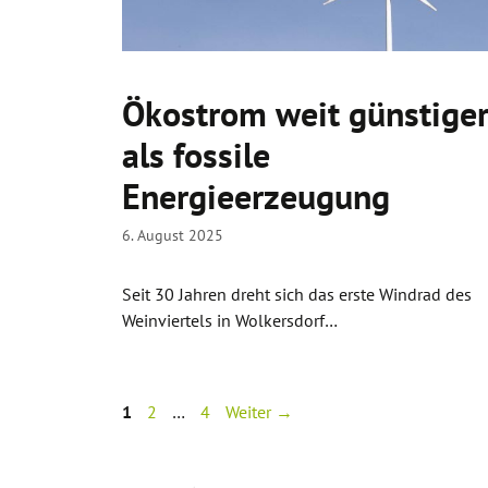
Ökostrom weit günstige
als fossile
Energieerzeugung
6. August 2025
Seit 30 Jahren dreht sich das erste Windrad des
Weinviertels in Wolkersdorf…
Seite
Seite
Seite
1
2
…
4
Weiter
→